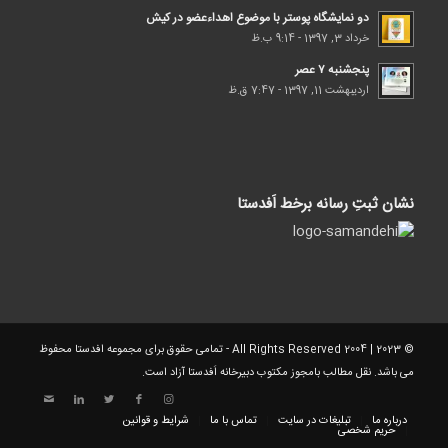
دو نمایشگاه پوستر با موضوع اهداء‌عضو در کیش
خرداد 3, 1397 - 9:14 ب.ظ
پنجشنبه ۷ عصر
اردیبهشت 11, 1397 - 7:47 ق.ظ
نشان ثبتِ رسانه برخط اَفدستا
© 2023 | 2004 All Rights Reserved - تمامی حقوق برای مجموعه افدستا محفوظ
می باشد. نقل مطالب بامجوز مکتوب دبیرخانه اَفدستا آزاد است.
درباره ما
تبلیغات در سایت
تماس با ما
شرایط و قوانین
حریم شخصی