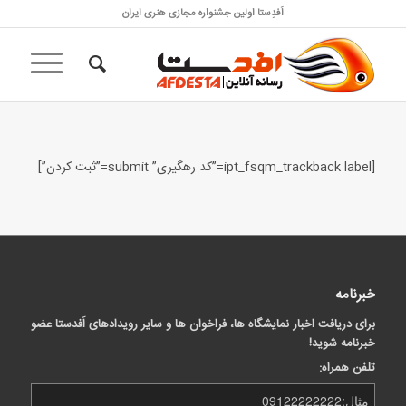
اَفدِستا اولین جشنواره مجازی هنری ایران
[ipt_fsqm_trackback label=”کد رهگیری” submit=”ثبت کردن”]
خبرنامه
برای دریافت اخبار نمایشگاه ها، فراخوان ها و سایر رویدادهای اَفدستا عضو
خبرنامه شوید!
تلفن همراه: