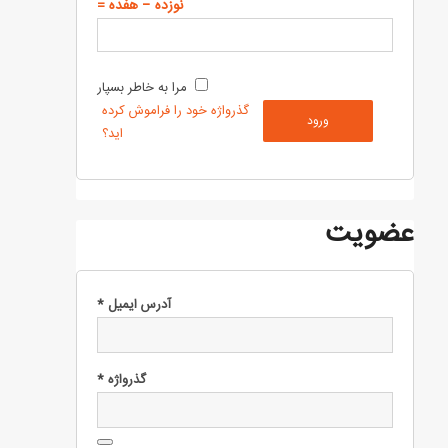
نوزده − هفده =
مرا به خاطر بسپار
گذرواژه خود را فراموش کرده
ورود
اید؟
عضویت
*
آدرس ایمیل
*
گذرواژه