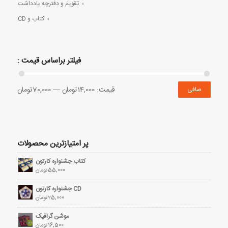
تقویم و دفترچه یادداشت
کتاب و CD
فیلتر براساس قیمت :
قيمت:
14,000تومان
—
70,000تومان
صافی
پر امتیازترین محصولات
کتاب جشنواره کارتون
55,000
تومان
CD جشنواره کارتون
25,000
تومان
موشن گرافیک
16,500
تومان