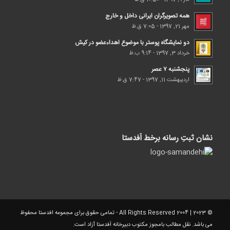
همه تصویرگران ایرانی داخل و خارج
مهر 21, 1397 - 7:05 ق.ظ
دو نمایشگاه پوستر با موضوع اهداء‌عضو در کیش
خرداد 3, 1397 - 9:14 ب.ظ
پنجشنبه ۷ عصر
اردیبهشت 11, 1397 - 7:47 ق.ظ
نشان ثبتِ رسانه برخط اَفدستا
© 2023 | 2004 All Rights Reserved - تمامی حقوق برای مجموعه افدستا محفوظ
می باشد. نقل مطالب بامجوز مکتوب دبیرخانه اَفدستا آزاد است.