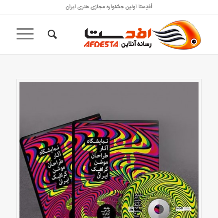
اَفدِستا اولین جشنواره مجازی هنری ایران