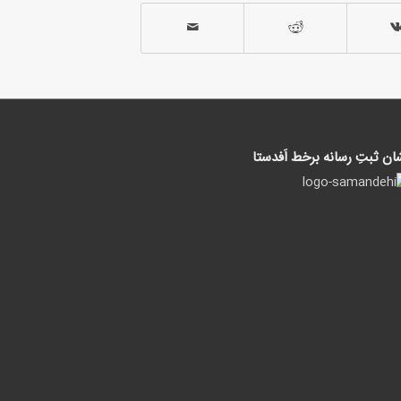
ان ثبتِ رسانه برخط اَفدستا