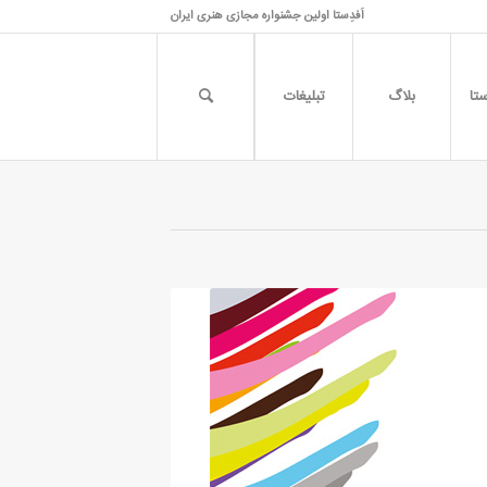
اَفدِستا اولین جشنواره مجازی هنری ایران
تا
بلاگ
تبلیغات