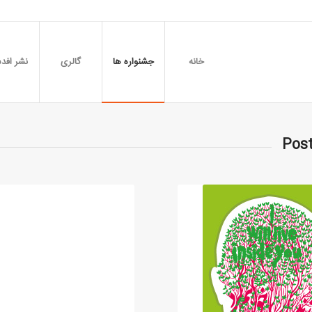
خانه
جشنواره ها
گالری
نشر افدس