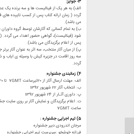
3- جوایز:
الف) به هر یک از فینالیست ها و سه برنده یک عد
گردد ( زمان ارائه کتاب پس از کسب تاییده های 
می باشد).
ب) به تمام کسانی که آثارشان توسط گروه داوران 
شود (فینالیست)، گواهی حضور اهداء می گردد. ( ز
پس از اعلام برگزیدگان می باشد).
پ) از میان آثار منتخب، سه اثر به عنوان آثار بر‌تر
سه روز اقامت در جزیره کیش با وسیله ی ایاب و 
گردد.
4) زمانبندی جشنواره:
الف: مهلت ارسال آثار از 20تیرساعت 7GMT تا 20شهریور1392 ساعت 12 GMT
ب: انتخاب آثار 22 شهریور 1392
پ: داوری آثـار از 24 شهریور 1392
ساعت 7GMT
5) تیم اجرایی جشنواره :
مرجان اندرودی:دبیر جشنواره
فرزانه خوشخو :سرپرست تیم اجرایی جشنواره
آدم حرف دارد یا ندارد!