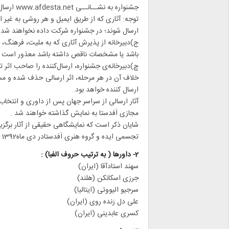
جشنواره به نشــانــی www.afdesta.net ارسال شوند .
توجه: آثاری که از طریق ایمیل و هر روشی به غیر ا
ارسال شوند؛ در جشنواره شرکت داده نخواهند شد.
ج)دبیرخانه از پذیرش آثاری که به ملیت، فرهن
باشد یا مشخصات ناقص داشته باشد معذور است .
چ)دبیرخانه‌ی جشنواره، ارسال‌کننده را صاحب اثر ت
خلاف آن در هر مرحله، اثر ارسالی حذف شده و م
ارسال کننده خواهد بود.
آثار ارسالی از سراسر جهان پس از داوری و انتخاب 
مجازی اَفدستا به نمایش گذاشته خواهند شد .
شایان ذکر است که نمایشگاهی حقیقی از آثار برگز
تجسمی ایده و گروه هنری اَفدستادر دی ماه1392 و در تهران برگزار خواهد شد.
2- داورها ( به ترتیب حروف الفبا) :
سهند استادآقا (ایران)
جرزی اسکانکن (هلند)
سرجیو الیووتی (ایتالیا)
علی دل زنده روی (ایران)
کسری عابدینی (ایران)