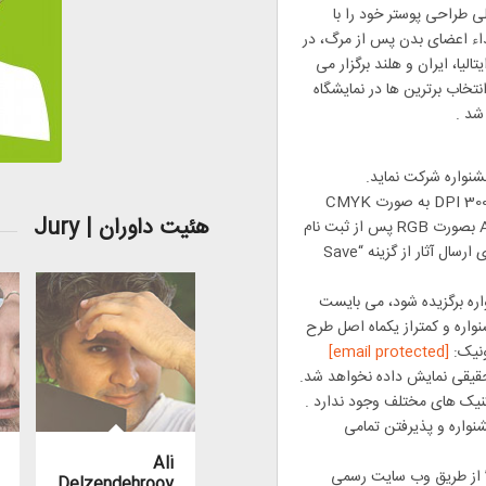
لی طراحی پوستر خود را با
داء اعضای بدن پس از مرگ، در
لیا، ایران و هلند برگزار می
نتخاب برترین ها در نمایشگاه
شد .
ب )آثار می‌بایستی در اندازه 50*70 ، با رزولیشن 300 DPI به صورت CMYK
هئیت داوران | Jury
طراحی شوند، اما در فرمت JPG و تنها در ابعاد A4 بصورت RGB پس از ثبت نام
در سایت جشنواره، بارگزاری شوند .« بهتر است برای ارسال آثار از گزینه “Save
اره برگزیده شود، می بایست
اره و کمتراز یکماه اصل طرح
[email protected]
 حقیقی نمایش داده نخواهد شد.
كنيک های مختلف وجود ندارد .
نواره و پذیرفتن تمامی
Ali
” از طریق وب سایت رسمی
Delzendehrooy