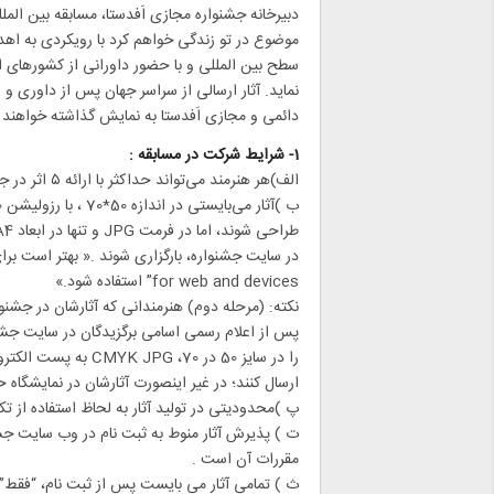
دبیرخانه جشنواره مجازی اَفدستا، مسابقه بین المل
موضوع در تو زندگی خواهم کرد با رویکردی به اه
سطح بین المللی و با حضور داورانی از کشورهای ایتا
نماید. آثار ارسالی از سراسر جهان پس از داوری و ا
دائمی و مجازی اَفدستا به نمایش گذاشته خواهند 
1- شرایط شرکت در مسابقه :
الف)هر هنرمند می‌تواند حداکثر با ارائه ۵ اثر در جشنواره شرکت نماید.
for web and devices” استفاده شود.»
نکته: (مرحله دوم) هنرمندانی که آثارشان در جشنو
پس از اعلام رسمی اسامی برگزیدگان در سایت جشنو
را در سایز 50 در 70، CMYK JPG به پست الکترونیک:
ارسال کنند؛ در غیر اینصورت آثارشان در نمایشگاه
پ )محدوديتی در توليد آثار به لحاظ استفاده از ت
ت ) پذیرش آثار منوط به ثبت نام در وب سایت جش
مقررات آن است .
ث ) تمامی آثار می بایست پس از ثبت نام، “فقط