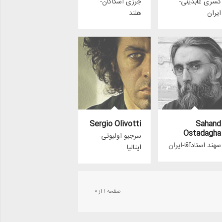
کسری عابدینی-
جرزی اسکاکان-
ایران
هلند
Sergio Olivotti
Sahand
Ostadagha
سرجیو اولیوتی-
سهند استادآقا-ایران
ایتالیا
صفحه 1 از 0