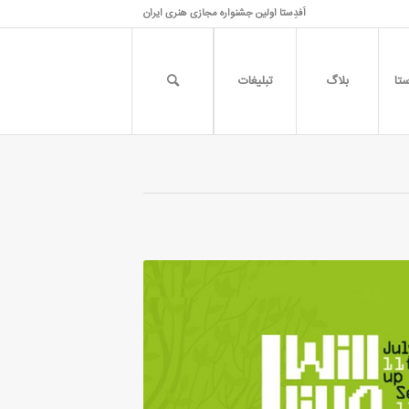
اَفدِستا اولین جشنواره مجازی هنری ایران
تا
بلاگ
تبلیغات