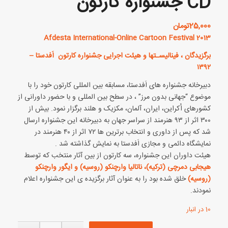
CD جشنواره کارتون
25,000
تومان
Afdesta International-Online Cartoon Festival 2013
برگزیدگان ، فینالیسـت‏ها و هیئت اجرایی جشنواره کارتون اَفدستا –
۱۳۹۲
دبیرخانه جشنواره های اَفدستا، مسابقه بین المللی کارتون خود را با
موضوع “جهانی بدون مرز” ، در سطح بین المللی و با حضور داورانی از
کشورهای اُکراین، ایران، آلمان، مکزیک و هلند برگزار نمود. بیش از
۳۰۰ اثر از ۹۳ هنرمند از سراسر جهان به دبیرخانه این جشنواره ارسال
شد که پس از داوری و انتخاب برترین ها ۷۲ اثر از ۴۰ هنرمند در
نمایشگاه دائمی و مجازی اَفدستا به نمایش گذاشته شد .
هیئت داوران این جشنواره، سه کارتون از بین آثار منتخب که توسط
هیجابی دمرچی (ترکیه)، ناتالیا وارچنکو (روسیه) و ایگور وارچنکو
(روسیه)
خلق شده بود را به عنوان آثار برگزیده ی این جشنواره اعلام
نمودند.
10 در انبار