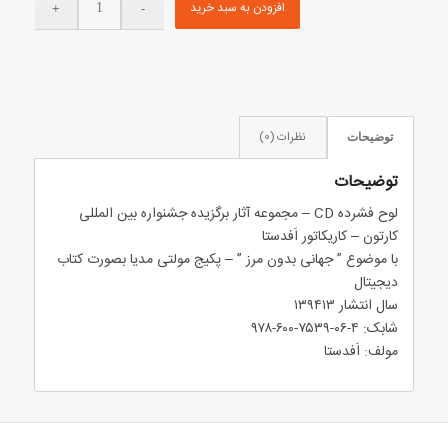
افزودن به سبد خرید
نظرات (0)
توضیحات
توضیحات
لوح فشرده CD – مجموعه آثار برگزیده جشنواره بین المللی
کارتون – کاریکاتور اَفدستا
با موضوع ” جهانی بدون مرز ” – پکیج مولتی مدیا بصورت کتاب
دیجیتال
سال انتشار ۱۳۹۴۱۳
شابک: ۴-۰۶-۷۵۳۹-۶۰۰-۹۷۸
مولف: اَفدستا