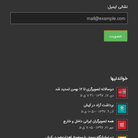
نشانی ایمیل:
خواندنیها
دوسالانه تصویرگری تا ۱۲ بهمن تمدید شد
دی 17, 1397 - 7:41 ق.ظ
برداشت آزاد در کیش
آذر 9, 1397 - 10:50 ق.ظ
همه تصویرگران ایرانی داخل و خارج
مهر 21, 1397 - 7:05 ق.ظ
دو نمایشگاه پوستر با موضوع اهداء‌عضو در کیش