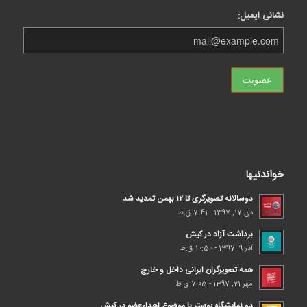
نشانی ایمیل:
خواندنیها
دوسالانه تصویرگری تا ۱۲ بهمن تمدید شد
دی 17, 1397 - 7:41 ق.ظ
برداشت آزاد در کیش
آذر 9, 1397 - 10:50 ق.ظ
همه تصویرگران ایرانی داخل و خارج
مهر 21, 1397 - 7:05 ق.ظ
دو نمایشگاه پوستر با موضوع اهداء‌عضو در کیش