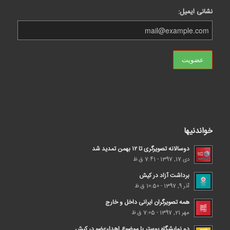
نشانی ایمیل:
خواندنیها
دوسالانه تصویرگری تا ۱۲ بهمن تمدید شد
دی 17, 1397 - 7:41 ق.ظ
برداشت آزاد در کیش
آذر 9, 1397 - 10:50 ق.ظ
همه تصویرگران ایرانی داخل و خارج
مهر 21, 1397 - 7:05 ق.ظ
دو نمایشگاه پوستر با موضوع اهداء‌عضو در کیش