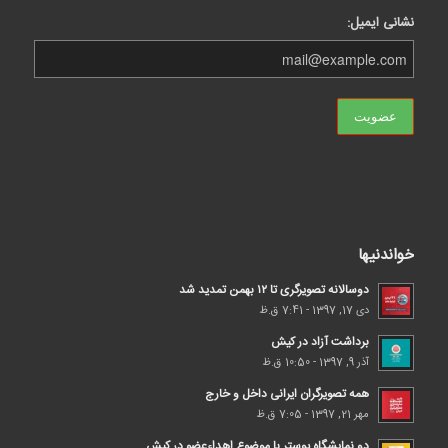
نشانی ایمیل:
خواندنیها
دوسالانه تصویرگری تا ۱۲ بهمن تمدید شد
دی 17, 1397 - 7:41 ق.ظ
برداشت آزاد در کیش
آذر 9, 1397 - 10:50 ق.ظ
همه تصویرگران ایرانی داخل و خارج
مهر 21, 1397 - 7:05 ق.ظ
دو نمایشگاه پوستر با موضوع اهداء‌عضو در کیش