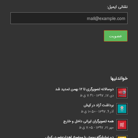
نشانی ایمیل:
خواندنیها
دوسالانه تصویرگری تا ۱۲ بهمن تمدید شد
دی 17, 1397 - 7:41 ق.ظ
برداشت آزاد در کیش
آذر 9, 1397 - 10:50 ق.ظ
همه تصویرگران ایرانی داخل و خارج
مهر 21, 1397 - 7:05 ق.ظ
دو نمایشگاه پوستر با موضوع اهداء‌عضو در کیش