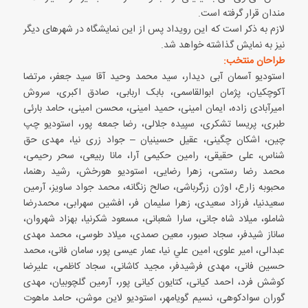
مندان قرار گرفته است.
لازم به ذکر است که این رویداد پس از این نمایشگاه در شهرهای دیگر
نیز به نمایش گذاشته خواهد شد.
طراحان منتخب:
استودیو آسمان آبی دیدار، سید محمد وحید آقا سید جعفر، مرتضا
آکوچکیان، پژمان ابوالقاسمی، بابک اربابی، صادق اکبری، سروش
امیرآبادی زاده، ایمان امینی، حمید امینی، محسن امینی، حامد بارئی
طبری، پریسا تشکری، سپیده جلالی، رضا جمعه پور، استودیو چپ
چین، اشکان چگینی، عقیل حسینیان – جواد زری نیا، مهدی حق
شناس، علی حقیقی، رامین حکیمی آرا، مانا ربیعی، سحر رحیمی،
محمد رضا رستمی، زهرا رضایی، استودیو هورخش، رشید رهنما،
محبوبه زارع، اوژن زرگرباشی، صالح زنگانه، محمد جواد ساویز، آرمین
سعیدنیا، فرزاد سعیدی، زهرا سلیمان فر، افشین سهرابی، محمدرضا
شاملو، میلاد شاه جانی، سارا شعبانی، مسعود شکرنیا، بهزاد شهروان،
ساناز شیدفر، سجاد صبور، معین صمدی، میلاد طوسی، محمد مهدی
عبدالی، امیر علوی، امين علي نيا، عمار عیسی پور، سامان فانی، محمد
حسین فانی، مهدی فرشیدفر، مجید کاشانی، سجاد کاظمی، علیرضا
کوشش فرد، احمد کیانی، کتایون کیانی پور، آرمین گلچوبیان، مهدی
گوران سوادکوهی، نسیم گویامهر، استودیو لاین موشن، حامد ماهوت