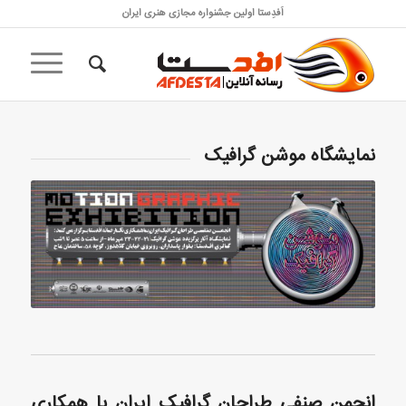
اَفدِستا اولین جشنواره مجازی هنری ایران
نمایشگاه موشن گرافیک
انجمن صنفی طراحان گرافیک ایران با همکاری