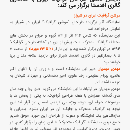
گالری اَفدستا برگزار می کند:
موشن گرافیک ایران در شیراز
نمایشگاه آثار برگزیده طراحان “موشن گرافیک” ایران در شیراز به
نمایش درخواهد آمد.
این نمایشگاه که شامل 214 اثر از 84 گروه و طراح در بخش های
مختلف گرافیک متحرک است پیش از این در “هفته طراحی گرافیک”
1394 در تهران برگزار شده بود و این بار از
21 تا 23 مهرماه
از ساعت 5
تا 8 بعدازظهر در گالری افدستا شیراز برای بازدید علاقه مندان برپا
خواهد بود.
مهدی مهدیان
دبیر این نمایشگاه است و داوری آن را آقایان اکبر
عالمی، بهرام عظیمی، رضا علوی، امیر دهستانی و مهرداد شیخان به
عهده داشته اند.
مهدی مهدیان در ارتباط با این نمایشگاه می گوید: طبق روال چند سال
های گذشته همزمان با هفته طراحی گرافیک، به یکی از بخش ها یا
موضوعات حرفه ای، توجه ویژه می کردیم. امسال نیز قرار شد این
توجه به گرافیک متحرک و جایگاه آن در ایران بشود. بنابراین با
سازماندهی یک نمایشگاه و دعوت از طراحان این حوزه، موفق شدیم
جامع ترین نمایشگاه “گرافیک متحرک” تا این زمان را برگزار کنیم. در
ضمن دی وی دی با کیفیتی از مجموعه آثار منتخب نیز در اختیار علاقه