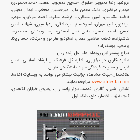
فروشها، رضا محبوبی مطبوع، حسین محجوب صفت، حامد محمودی،
هومن مرتضوی، بابک معدن دار، امیرحسین معظمی، ایمان معینی،
فاطمه مقدسی، امین منتظری، فرشید منفرد، احمد مولایی، مهدی
مویدپور، امیر مهران، امیرحسام میرصادقی، زهرا میری، شهاب الدین
نجفی، احمد نخعی، متین نخل احمدی، رضا وجدانی، محمدرضا
هاشم‌زاده، فاطمه هاشمی مقدم، استودیو هنر نور و حرکت، حسام یکتا
و مجید یوسف‌زاده
طراح پوستر این رویداد: علی دل زنده روی
سایرهمکاران در برگزاری: اداره کل فرهنگ و ارشاد اسلامی استان
فارس و معاونت فرهنگی جهاد دانشگاهی فارس
علاقمندان جهت مشاهده جزئیات بیشتر می توانند به وبسایت اَفدستا
www.afdesta.com
مراجعه نمایند.
نشانی: شیراز، گالری اَفدستا، بلوار پاسداران، روبروی خیابان کلاهدوز،
کوچه58، ساختمان عاج، طبقه اول