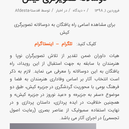
/
/
/
فروردین 1, 1398
0 دیدگاه
در
اخبار
توسط
افدستا-Afdesta
برای مشاهده اسامی راه یافتگان به دوسالانه تصویرگری
کیش
کلیک کنید:
تلگرام
–
اینستاگرام
هیات داوران ضمن تقدیر از تلاش تصویرگران نوپا و
هنرمندان با سابقه به جهت استقبال از این رویداد، راه
یافتگان به این دوسالانه را معرفی می نماید. لازم به ذکر
است انتخاب آثار بر اساس وفاداری هنرمندان به فضا و
فرهنگ بومی با محوریت گردشگری در جزیره کیش، طبق دو
موضوع «سفر به جزیره» و «عید نوروز در جزیره کیش» و
همچنین خلاقیت در ایده پردازی، داستان پردازی و در
نهایت استفاده سمبولیک از عناصر بصری (رعایت اصول
تجسمی) در اجرای آثار می
باشد.