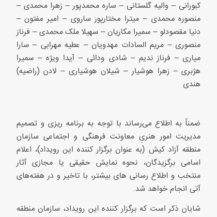
کبورانی – والیه گلستانی – ساره محمدپور – زهرا محمدی –
منصوره محمدی – میترا مختارپور ساروی – امیر مفتون –
دنیا مقصودلو – سمیرا مکاریان – سهیلا ملک محمدی – فرناز
منصوری – مریم السادات مهدویان – عطیه مهرابی – سارا
میاری – فرناز ندیم – شادی ودائی – آیدا ویژه – سمیرا
هژبری – زهرا هوشیار – شیلان هوشیاری – لادن (راضیه)
هندی
ضمناً به اطلاع می‌رساند با توجه به برنامه ریزی و تصمیم
مدیریت امور هنریِ معاونت فرهنگی و اجتماعی سازمان
منطقه آزاد کیش (به عنوان برگزار کننده‌ این رویداد)، اعلام
اسامی برگزیدگان، نحوه نمایش حقیقی یا مجازی آثار
منتخب و اطلاع رسانی‌ های بیشتر، با تاخیر و در هفته‌های
آتی انجام خواهد شد.
شایان ذکر است که برگزار کننده این رویداد، سازمان منطقه