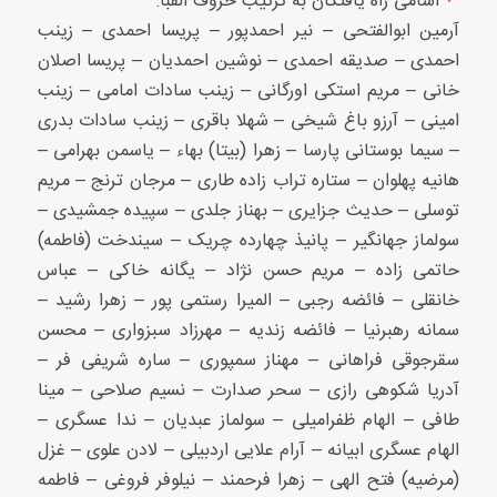
اسامی راه یافتگان به ترتیب حروف الفبا:
آرمین ابوالفتحی – نیر احمدپور – پریسا احمدی – زینب
احمدی – صدیقه احمدی – نوشین احمدیان – پریسا اصلان
خانی – مریم استکی اورگانی – زینب سادات امامی – زینب
امینی – آرزو باغ شیخی – شهلا باقری – زینب سادات بدری
– سیما بوستانی پارسا – زهرا (بیتا) بهاء – یاسمن بهرامی –
هانیه پهلوان – ستاره تراب زاده طاری – مرجان ترنج – مریم
توسلی – حدیث جزایری – بهناز جلدی – سپیده جمشیدی –
سولماز جهانگیر – پانیذ چهارده چریک – سیندخت (فاطمه)
حاتمی زاده – مریم حسن نژاد – یگانه خاکی – عباس
خانقلی – فائضه رجبی – المیرا رستمی پور – زهرا رشید –
سمانه رهبرنیا – فائضه زندیه – مهرزاد سبزواری – محسن
سقرجوقی فراهانی – مهناز سمپوری – ساره شریفی فر –
آدریا شکوهی رازی – سحر صدارت – نسیم صلاحی – مینا
طافی – الهام ظفرامیلی – سولماز عبدیان – ندا عسگری –
الهام عسگری ابیانه – آرام علایی اردبیلی – لادن علوی – غزل
(مرضیه) فتح الهی – زهرا فرحمند – نیلوفر فروغی – فاطمه