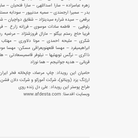
زهره عباس‎زاده – سارا اسداللهی – سارا فتحیان 
بدر – سمیرا ارجمندی – سمیه م
برقعی – سیده شراره سیدی‎نژاد – شقای
ذاکری – نرگس توبه‎ئیها
قربانی – هدیه جوانی‎جم – هما نوزاد
حامیان این رویداد: چاپ مرصاد، چاپخانه فخر ایران
ارژنگ یزد (ویناتو)، شرکت آموزکو و شرکت دلان فشن
طراح پوستر این رویداد: علی دل زنده روی
وبسایت افدستا: www.afdesta.com