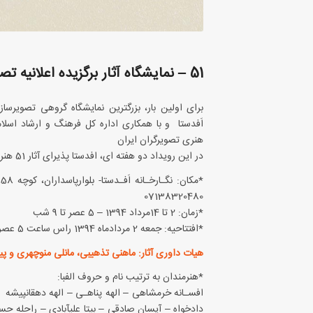
51 – نمایشگاه آثار برگزیده اعلانیه تصویرسازی اردیبهشت 94 اَفدستا
برای اولین بار، بزرگترین نمایشگاه گروهی تصویر
اَفدستا و با همکاری اداره کل فرهنگ و ارشاد اسل
هنری تصویرگران ایران
در این رویداد دو هفته ای، افدستا پذیرای آثار 51 هنرمند از سرتاسر کشور خواهد بود.
*
07138320480
*زمان: 2 تا 14مرداد 1394 – 5 عصر تا 9 شب
*افتتاحیه: جمعه 2 مردادماه 1394 راس ساعت 5 عصر
هیات داوری آثار: ماهنی تذهیبی، مانلی منوچهری و پی
*هنرمندان به ترتیب نام و حروف الفبا:
افسـانه خرمشاه
دادخواه – آیسان صادقی – بی‎ت