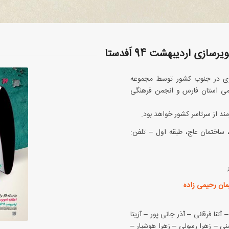
سازی در جنوب کشور توسط مجموعه
امی استان فارس و انجمن فرهنگی
مکان: نگـارخـانه اَفـدستا- بلوارپاسداران، کوچه 58، ساختمان عاج، طبقه اول – تلفن:
مان رحیمی زاده
ی – الهه پناهـی – الهه دهقان‎پیشه – آتنا فرقانی – آذر جانی پور – آزیتا
ا علی‎آبادی – راحله حسنی – زهرا رسولی – زهرا هوشیار –