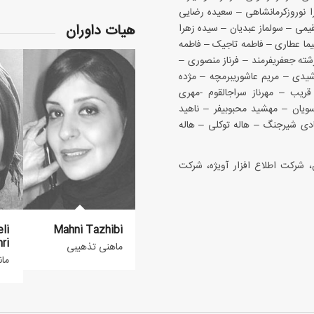
– سارا نوروزکرمانشاهی – سعیده رضایی
هیات داوران
دنی‎پور – سودابه مستقیمی – سولماز عبدیان – سیده زهرا
ق دواچیان – شیما عطاری – فاطمه تاجیک – فاطمه
رئوف‎پی – فاطمه سادات موسوی – فرزانه زارع – فرشته جعفری‎فرمند – فرناز منصوری –
فریبا حاج رستم بیگلو – مارال فروزش‎نژاد – مرضیه رشیدی – مریم عاشوری‎برمچه – مژده
شکری – ملیحه احمدی – مونا دلاوری – مهتاب قریب – مهرناز سراج‎القوم -مهری
ابراهیمی‎فرد – مهسا قلعه‎نوی‎عراقی مسکن- مهسا موسویان – مهشید محبوبی‎فر – ناهید
 – نیلوفر قاسمی‎سعادتی – هادی شیرجنگ – هاله توکلی – هاله
، شرکت اطلاع افزار آویژه، شرکت
li
Mahni Tazhibi
ri
ماهنی تذهیبی
مان