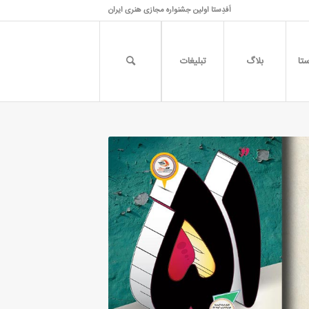
اَفدِستا اولین جشنواره مجازی هنری ایران
تا
بلاگ
تبلیغات