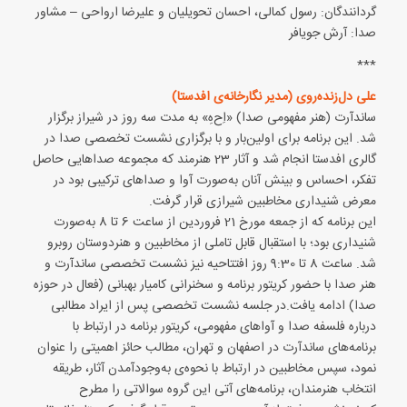
گردانندگان: رسول کمالی، احسان تحویلیان و علیرضا ارواحی – مشاور
صدا: آرش جویافر
***
علی دل‌زنده‌روی (مدیر نگارخانه‌ی افدستا)
ساندآرت (هنر مفهومی صدا) «اِح‌هِ» به مدت سه روز در شیراز برگزار
شد. این برنامه برای اولین‌بار و با برگزاری نشست تخصصی صدا در
گالری افدستا انجام شد و آثار 23 هنرمند که مجموعه صداهایی حاصل
تفکر، احساس و بینش آنان به‌صورت آوا و صداهای ترکیبی بود در
معرض شنیداری مخاطبین شیرازی قرار گرفت.
این برنامه که از جمعه مورخ 21 فروردین از ساعت 6 تا 8 به‌صورت
شنیداری بود؛ با استقبال قابل تاملی از مخاطبین و هنردوستان روبرو
شد. ساعت 8 تا 9:30 روز افتتاحیه نیز نشست تخصصی ساندآرت و
هنر صدا با حضور کریتور برنامه و سخنرانی کامیار بهبانی (فعال در حوزه
صدا) ادامه یافت.در جلسه نشست تخصصی پس از ایراد مطالبی
درباره فلسفه صدا و آواهای مفهومی، کریتور برنامه در ارتباط با
برنامه‌های ساندآرت در اصفهان و تهران، مطالب حائز اهمیتی را عنوان
نمود، سپس مخاطبین در ارتباط با نحوه‌ی به‌وجودآمدن آثار، طریقه
انتخاب هنرمندان، برنامه‌های آتی این گروه سوالاتی را مطرح