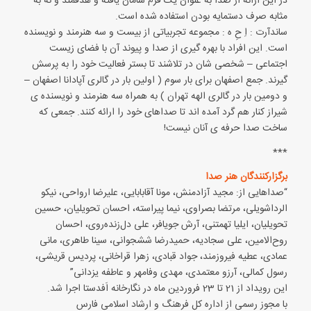
در این ارائه از صدا به عنوان یک فرم سامان یافته و هدفمند و نه به
مثابه صرف دستمایه بودن استفاده شده است.
ساندآرت : اِ حِ ه : مجموعه تجربیاتی از بیست و سه هنرمند و نویسنده
است. این افراد با بهره گیری از صدا و پیوند آن با فضای زیست
اجتماعی – شخصی شان در تلاشند تا بستر فعالیت خود را به پرسش
گیرند. جمع اصفهان برای بار سوم ( اولین بار در گالری آپادانا اصفهان –
و دومین بار در گالری الهه تهران ) به همراه سه هنرمند و نویسنده ی
شیراز کنار هم گرد آمده اند تا صداهای خود را ارائه کنند. جمعی که
ساخت صدا حرفه ی آنان نیست!
***
برگزارکنندگان هنر صدا
“صداهایی از: مجید آزادمنش، مونا آقابابایی، علیرضا ارواحی، نیکو
الرداشویلی، مرتضا بصراوی، نیما پیراسته، احسان تحویلیان، حسین
تحویلیان، ایلیا تهمتنی، آرش جویافر، علی دل‌زنده‌روی، احسان
روح‌الامین، علی سجادیه، حمیدرضا ششجوانی، سینا طاهری، مانی
عمادی، عطیه فیروزمند، جواد قبادی، زهرا قراخانی، پردیس قریشی،
رسول کمالی، آرزو معتمدی، مهدی وفامهر و عاطفه یزدانی”
این رویداد از 21 تا 23 فروردین ماه در نگارخانه اَفدستا اجرا شد.
با مجوز رسمی از اداره کل فرهنگ و ارشاد اسلامی فارس