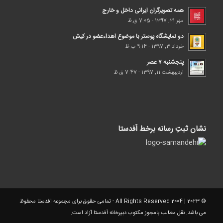
همه تصویرگران ایرانی داخل و خارج
مهر 21, 1397 - 7:05 ق.ظ
دو نمایشگاه پوستر با موضوع اهداء‌عضو در کیش
خرداد 3, 1397 - 9:14 ب.ظ
پنجشنبه ۷ عصر
اردیبهشت 11, 1397 - 7:47 ق.ظ
نشان ثبتِ رسانه برخط اَفدستا
© 2023 | 2004 All Rights Reserved - تمامی حقوق برای مجموعه افدستا محفوظ
می باشد. نقل مطالب بامجوز مکتوب دبیرخانه اَفدستا آزاد است.