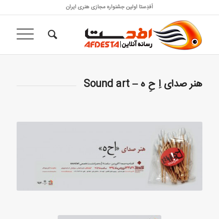
اَفدِستا اولین جشنواره مجازی هنری ایران
هنر صدای اِ حِ ه – Sound art