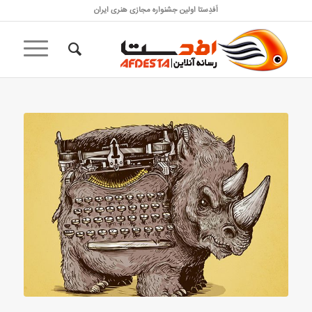
اَفدِستا اولین جشنواره مجازی هنری ایران