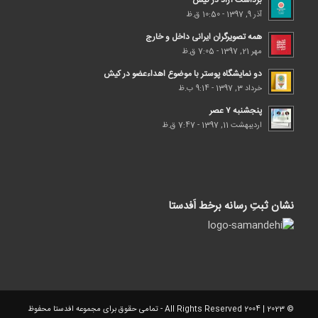
برداشت آزاد در کیش
آذر 9, 1397 - 10:50 ق.ظ
همه تصویرگران ایرانی داخل و خارج
مهر 21, 1397 - 7:05 ق.ظ
دو نمایشگاه پوستر با موضوع اهداء‌عضو در کیش
خرداد 3, 1397 - 9:14 ب.ظ
پنجشنبه ۷ عصر
اردیبهشت 11, 1397 - 7:47 ق.ظ
نشان ثبتِ رسانه برخط اَفدستا
© 2023 | 2004 All Rights Reserved - تمامی حقوق برای مجموعه افدستا محفوظ