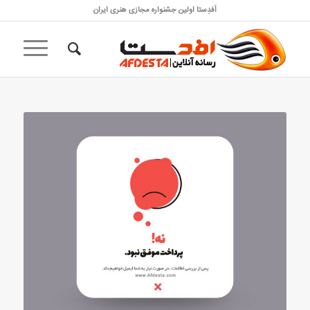
اَفدِستا اولین جشنواره مجازی هنری ایران