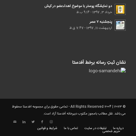
دو نمایشگاه پوستر با موضوع اهداء‌عضو در کیش
خرداد 3, 1397 - 9:14 ب.ظ
پنجشنبه ۷ عصر
اردیبهشت 11, 1397 - 7:47 ق.ظ
نشان ثبتِ رسانه برخط اَفدستا
© 2023 | 2004 All Rights Reserved - تمامی حقوق برای مجموعه افدستا محفوظ
می باشد. نقل مطالب بامجوز مکتوب دبیرخانه اَفدستا آزاد است.
درباره ما
تبلیغات در سایت
تماس با ما
شرایط و قوانین
حریم شخصی