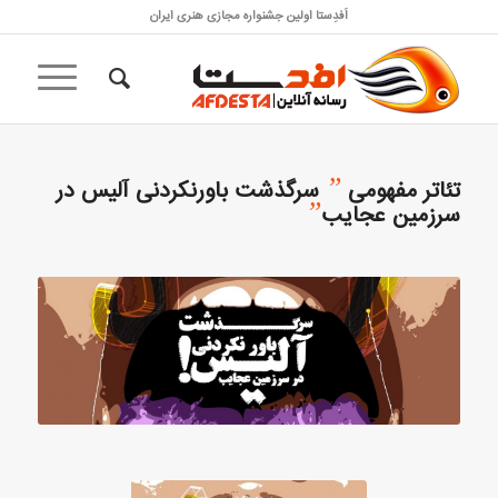
اَفدِستا اولین جشنواره مجازی هنری ایران
”
تئاتر مفهومی
سرگذشت باورنکردنی آلیس در
”
سرزمین عجایب