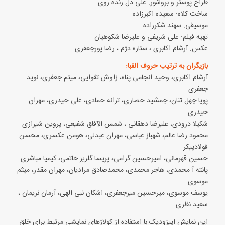
طراح پوستر و بروشور: علی دل زنده روی
ساخت کلاه: سعیده اکبرزاده
موسیقی: سهند شکرزاده
تهیه فیلم: علی شریفی و علیرضا شکوهیان
عکس: آرشام اکابری ، ستاره دژم ، رضا پورجعفری
بازیگران به ترتیب حروف الفبا:
آرشام اکابری، وحید انجامی پناه، زاوش تقوایی، میثم جعفری، نوید
جعفری
پویا چهل تنان، جمشید حصاری، ترانه حمادی، علی حیدری، مهران
حیدری
شکیلا درودی، علیرضا دهقانی ، شمس الآفاق شفیعی، پروین شیرازی
محمود رضا عالم، شهباز عباسی، مهران عبدلی، هومن عکسری، محسن
فولادپیکر
حسین قهرمانی، امیرحسین گرامی، پریسا گلریز خاتمی، کیمیا مباشری
پانته آ محمدی، هاجر محمدی، محمدصادق مرادیان، مهران مقدر، میثم
موسوی
یوسف موسوی، میرحسین میرجعفری، اشکان نبی الهی، آرمان نریمان ،
سعید نظری
این نمایش اپیزودیک با استفاده از کولاژهای نمایشی مرتبط برای خلق