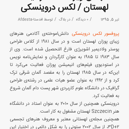
لهستان / لکس دروینسکی
/
/
/
تیر 5, 1395
0 دیدگاه
در
بلاگ
توسط
افدستا-Afdesta
پروفسور لکس دروینسکی
دانش‌اموخته‌ی آکادمی هنرهای
زیبای پوزان لهستان است و در سال ۱۹۸۱ از کلاس طراحی
پوستر ولادیمیر اشویرژی فارغ التحصیل شده است. وی از
سال ۱۹۸۳ تا ۱۹۸۵ به عنوان کارگردان و نمایش‌نامه نویس
در استودیوی فیلم‌های انیمیشن پوزان فعالیت می‌کرد تا
این‌که در سال ۱۹۸۵ لهستان را به مقصد آلمان شرقی ترک
کرد و از ۱۹۹۲ به عنوان عضو هیات علمی در رشته‌ی طراحی
گرافیک در دانشگاه علوم کاربردی شهر پست دام آلمان شروع
به فعالیت کرد.
دروینسکی همچنین از سال ۲۰۱۰ به عنوان استاد در دانشگاه
هنر Szczecin لهستان مشغول به کار است.
همچنین مجله‌ی لهستانی معتبر و معروف هنرهای تجسمی
۲+۳D، از سال ۲۰۰۲ ستونی را به شکل دائمی در اختیار این