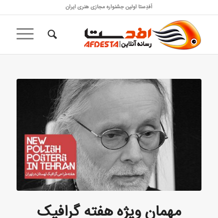
اَفدِستا اولین جشنواره مجازی هنری ایران
مهمان ویژه هفته گرافیک