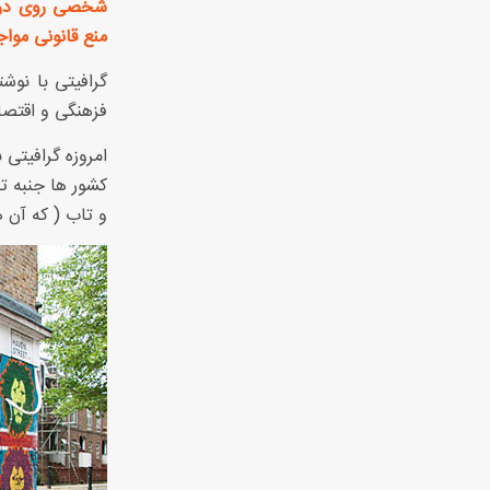
شخصی روی در و 
منع قانونی موا
گرافیتی با نوش
فزهنگی و اقتص
امروزه گرافیتی 
کشور ها جنبه تا
و تاب ( که آن 