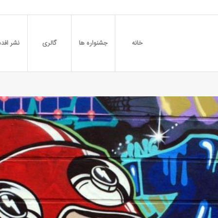
خانه
جشنواره ها
گالری
نشر افدس