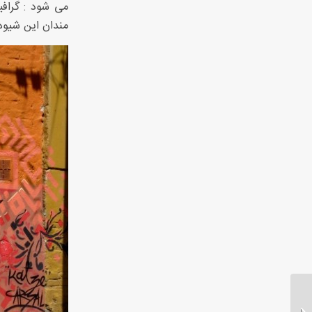
می شود : گراف
مندان این شیوه 
مهمان ویژه هفته گرافیک
لهستان / لکس