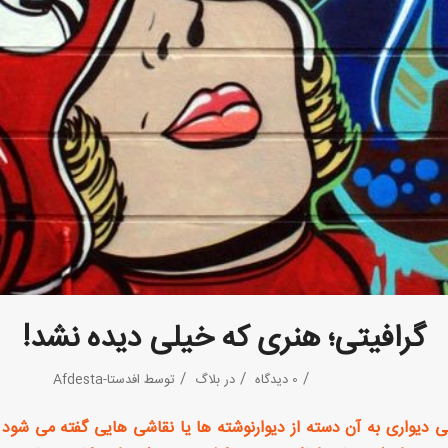
گرافیتی؛ هنری که خیلی دیده نشد!
/
/
/
0 دیدگاه
در
بلاگ
توسط
افدستا-Afdesta
ی دیواری به آن دسته از دیوارنوشته ها یا نقاشی هایی گفته می شود ک