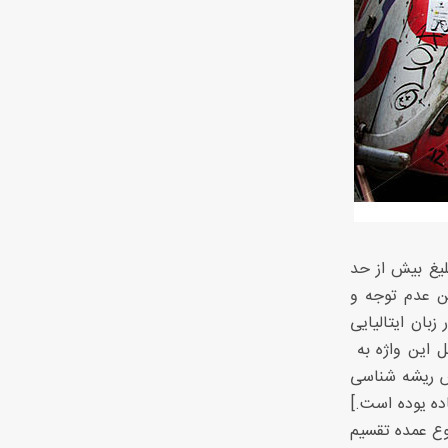
لیغ بیش از حد
ن عدم توجه و
زبان ایتالیایی
ین واژه به 
ن عامیانه باز گردد.[ گرافیون : نوشتن (۱) بر اساس ریشه شناسی
ه یوده است.]
نوع عمده تقسیم