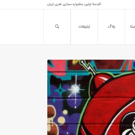
اَفدِستا اولین جشنواره مجازی هنری ایران
تا
بلاگ
تبلیغات