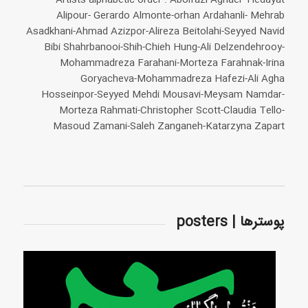
Artists alphabetic order : Abolfazl Aghaei -Hedayat
Alipour- Gerardo Almonte-orhan Ardahanli- Mehrab
Asadkhani-Ahmad Azizpor-Alireza Beitolahi-Seyyed Navid
Bibi Shahrbanooi-Shih-Chieh Hung-Ali Delzendehrooy-
Mohammadreza Farahani-Morteza Farahnak-Irina
Goryacheva-Mohammadreza Hafezi-Ali Agha
Hosseinpor-Seyyed Mehdi Mousavi-Meysam Namdar-
Morteza Rahmati-Christopher Scott-Claudia Tello-
Masoud Zamani-Saleh Zanganeh-Katarzyna Zapart
پوسترها | posters