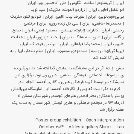
ایران | کریستوفر اسکات، انگلیس | علی آقاحسین‌پور، ایران |
ابوالفضل آقایی، ایران | ژراردو آلمونته، مکزیک | سید نوید
بی‌بی‌شهربانویی، ایران | علیرضا بیت اللهی، ایران | کلودیو تللو، مکزیک
| محمدرضا حافظی، ایران | علی دل زنده روی، ایران | مرتضی
رحمتی، ایران | کاتارزینا زاپارت، لهستان | مسعود زمانی، ایران | صالح
زنگانه، ایران | شین سیه هانگ، تایوان | احمد عزیزپور، ایران | هدایت
علیپور، ایران | محمدرضا فراهانی، ایران | مرتضی فرحناک، ایران |
آیرینا گریاچوا، روسیه | سید‌مهدی موسوی، ایران | میثم نامدار، ایران به
نمایش گذاشته شد.
بیش از 86 اثر در این نمایشگاه به نمایش گذاشته شد که دربرگیرنده
ی موضوعات اجتماعی، فرهنگی، مذهبی، هنری و… بود. برگزاری این
نمایشگاه نیز توسط گروه فرهنگی هنری و گالری اَفدستا انجام شد.
– لازم به ذکر است که پس از نگارخانه اَفدستا این نمایشگاه بین‌المللی
پوستر با همکاری دفتر انجمن هنرهای تجسمی شهرستان سمنان 5
آذر‌ماه 93 در مجتمع فرهنگی و هنری کومش شهر سمنان به مدت یک
هفته برگزار شد.
Poster group exhibition – Open Interpretation
October 2014 – Afdesta gallery Shiraz – Iran