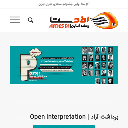
اَفدِستا اولین جشنواره مجازی هنری ایران
برداشت آزاد | Open Interpretation