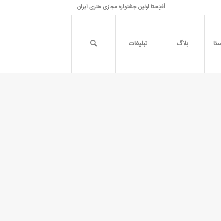
اَفدِستا اولین جشنواره مجازی هنری ایران
تا
بلاگ
تبلیغات