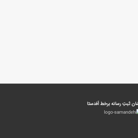
ان ثبتِ رسانه برخط اَفدستا