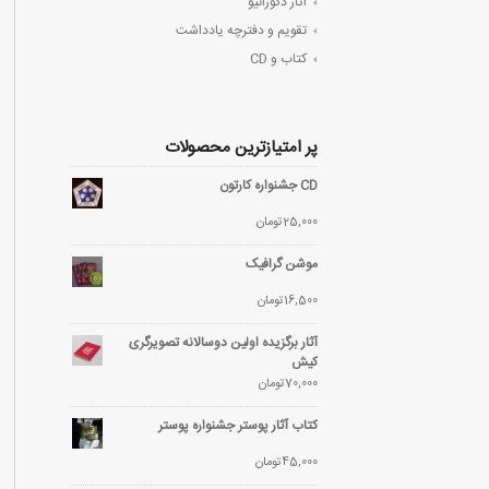
آثار دکوراتیو
تقویم و دفترچه یادداشت
کتاب و CD
پر امتیازترین محصولات
CD جشنواره کارتون
25,000
تومان
موشن گرافیک
16,500
تومان
آثار برگزیده اولین دوسالانه تصویرگری
کیش
70,000
تومان
کتاب آثار پوستر جشنواره پوستر
45,000
تومان