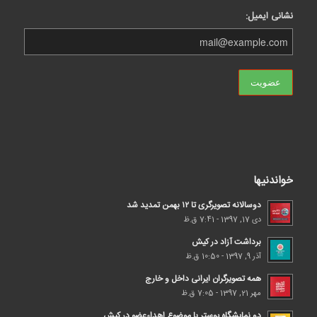
نشانی ایمیل:
خواندنیها
دوسالانه تصویرگری تا ۱۲ بهمن تمدید شد
دی 17, 1397 - 7:41 ق.ظ
برداشت آزاد در کیش
آذر 9, 1397 - 10:50 ق.ظ
همه تصویرگران ایرانی داخل و خارج
مهر 21, 1397 - 7:05 ق.ظ
دو نمایشگاه پوستر با موضوع اهداء‌عضو در کیش