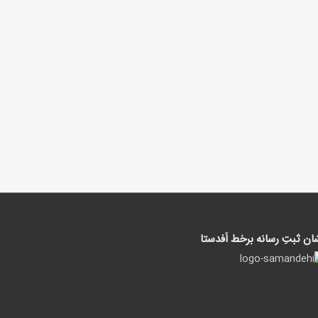
ان ثبتِ رسانه برخط اَفدستا