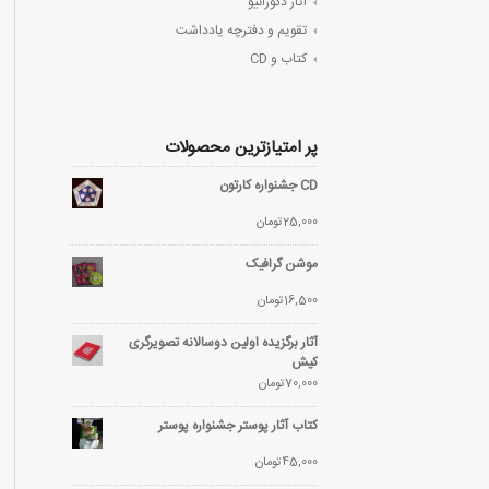
آثار دکوراتیو
تقویم و دفترچه یادداشت
کتاب و CD
پر امتیازترین محصولات
CD جشنواره کارتون
25,000
تومان
موشن گرافیک
16,500
تومان
آثار برگزیده اولین دوسالانه تصویرگری
کیش
70,000
تومان
کتاب آثار پوستر جشنواره پوستر
45,000
تومان