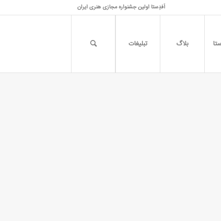
اَفدِستا اولین جشنواره مجازی هنری ایران
تا
بلاگ
تبلیغات