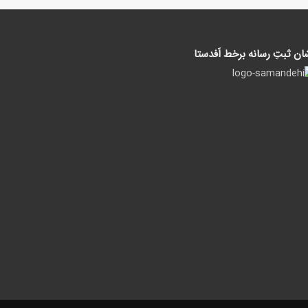
ان ثبتِ رسانه برخط اَفدستا