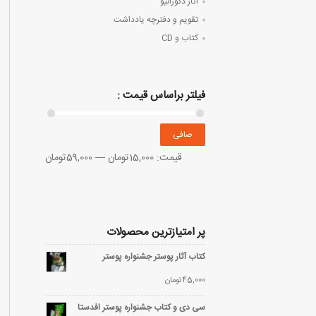
آثار دکوراتیو
تقویم و دفترچه یادداشت
کتاب و CD
فیلتر براساس قیمت :
صافی
قيمت:
15,000تومان
—
59,000تومان
پر امتیازترین محصولات
کتاب آثار پوستر جشنواره پوستر
45,000
تومان
سی دی و کتاب جشنواره پوستر افدستا