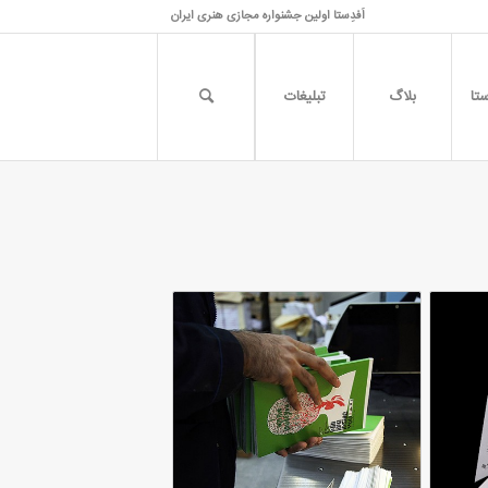
اَفدِستا اولین جشنواره مجازی هنری ایران
تا
بلاگ
تبلیغات