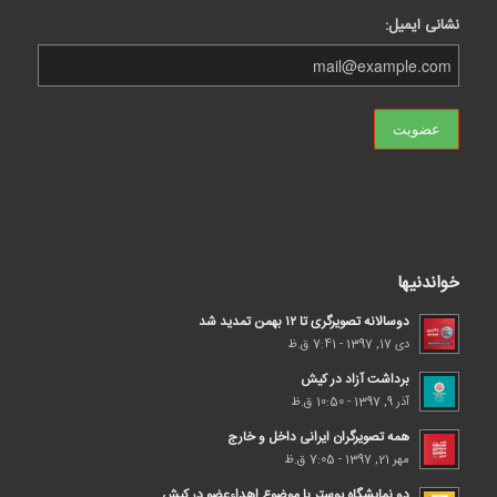
نشانی ایمیل:
خواندنیها
دوسالانه تصویرگری تا ۱۲ بهمن تمدید شد
دی 17, 1397 - 7:41 ق.ظ
برداشت آزاد در کیش
آذر 9, 1397 - 10:50 ق.ظ
همه تصویرگران ایرانی داخل و خارج
مهر 21, 1397 - 7:05 ق.ظ
دو نمایشگاه پوستر با موضوع اهداء‌عضو در کیش