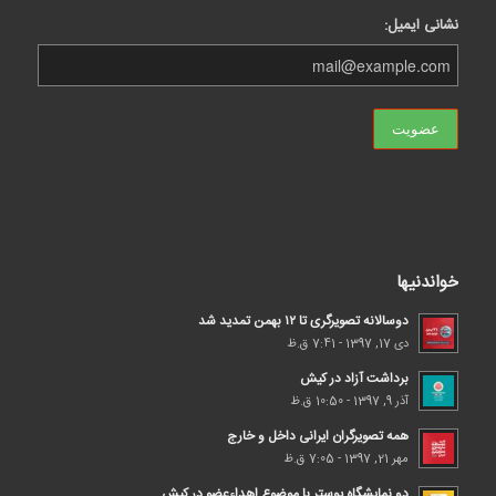
نشانی ایمیل:
خواندنیها
دوسالانه تصویرگری تا ۱۲ بهمن تمدید شد
دی 17, 1397 - 7:41 ق.ظ
برداشت آزاد در کیش
آذر 9, 1397 - 10:50 ق.ظ
همه تصویرگران ایرانی داخل و خارج
مهر 21, 1397 - 7:05 ق.ظ
دو نمایشگاه پوستر با موضوع اهداء‌عضو در کیش