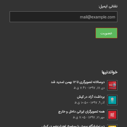
نشانی ایمیل:
خواندنیها
دوسالانه تصویرگری تا ۱۲ بهمن تمدید شد
دی 17, 1397 - 7:41 ق.ظ
برداشت آزاد در کیش
آذر 9, 1397 - 10:50 ق.ظ
همه تصویرگران ایرانی داخل و خارج
مهر 21, 1397 - 7:05 ق.ظ
دو نمایشگاه پوستر با موضوع اهداء‌عضو در کیش