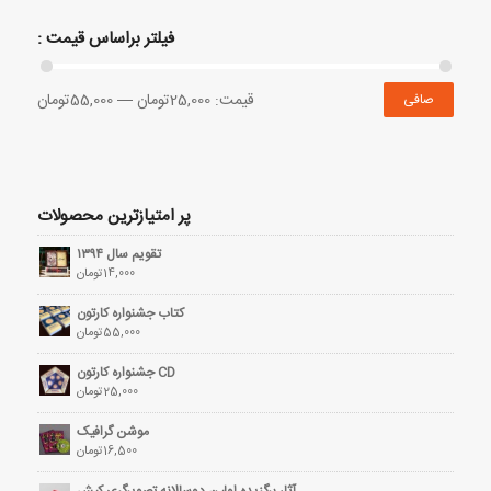
فیلتر براساس قیمت :
قيمت:
25,000تومان
—
55,000تومان
صافی
پر امتیازترین محصولات
تقویم سال ۱۳۹۴
14,000
تومان
کتاب جشنواره کارتون
55,000
تومان
CD جشنواره کارتون
25,000
تومان
موشن گرافیک
16,500
تومان
آثار برگزیده اولین دوسالانه تصویرگری کیش