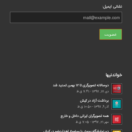
نشانی ایمیل:
خواندنیها
دوسالانه تصویرگری تا ۱۲ بهمن تمدید شد
دی 17, 1397 - 7:41 ق.ظ
برداشت آزاد در کیش
آذر 9, 1397 - 10:50 ق.ظ
همه تصویرگران ایرانی داخل و خارج
مهر 21, 1397 - 7:05 ق.ظ
دو نمایشگاه پوستر با موضوع اهداء‌عضو در کیش