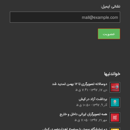
نشانی ایمیل:
خواندنیها
دوسالانه تصویرگری تا ۱۲ بهمن تمدید شد
دی 17, 1397 - 7:41 ق.ظ
برداشت آزاد در کیش
آذر 9, 1397 - 10:50 ق.ظ
همه تصویرگران ایرانی داخل و خارج
مهر 21, 1397 - 7:05 ق.ظ
دو نمایشگاه پوستر با موضوع اهداء‌عضو در کیش