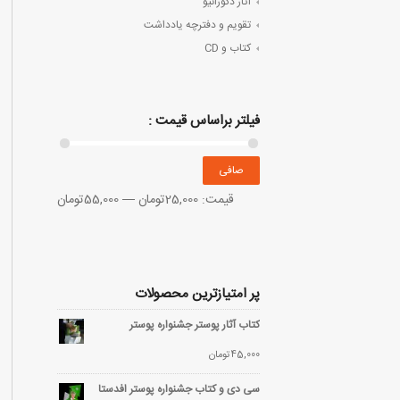
آثار دکوراتیو
تقویم و دفترچه یادداشت
کتاب و CD
فیلتر براساس قیمت :
صافی
قيمت:
25,000تومان
—
55,000تومان
پر امتیازترین محصولات
کتاب آثار پوستر جشنواره پوستر
45,000
تومان
سی دی و کتاب جشنواره پوستر افدستا