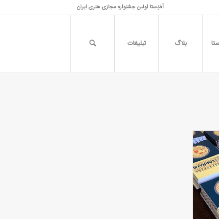
اَفدِستا اولین جشنواره مجازی هنری ایران
تا
بلاگ
تبلیغات