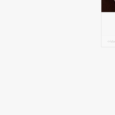
زئیات