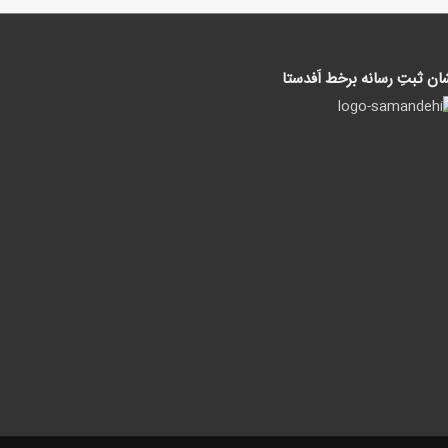
ان ثبتِ رسانه برخط اَفدستا