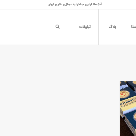
اَفدِستا اولین جشنواره مجازی هنری ایران
تا
بلاگ
تبلیغات