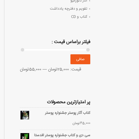
آثار دکوراتیو
تقویم و دفترچه یادداشت
کتاب و CD
فیلتر براساس قیمت :
صافی
قيمت:
25,000تومان
—
55,000تومان
پر امتیازترین محصولات
کتاب آثار پوستر جشنواره پوستر
45,000
تومان
سی دی و کتاب جشنواره پوستر افدستا