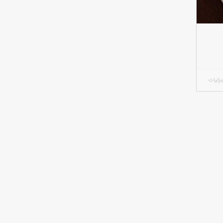
زئیات