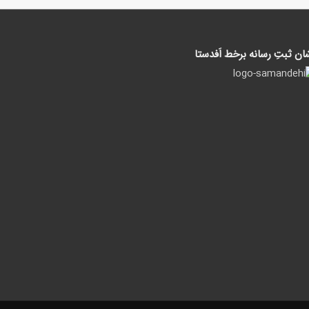
ان ثبتِ رسانه برخط اَفدستا