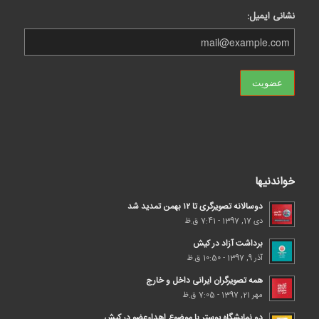
نشانی ایمیل:
خواندنیها
دوسالانه تصویرگری تا ۱۲ بهمن تمدید شد
دی 17, 1397 - 7:41 ق.ظ
برداشت آزاد در کیش
آذر 9, 1397 - 10:50 ق.ظ
همه تصویرگران ایرانی داخل و خارج
مهر 21, 1397 - 7:05 ق.ظ
دو نمایشگاه پوستر با موضوع اهداء‌عضو در کیش