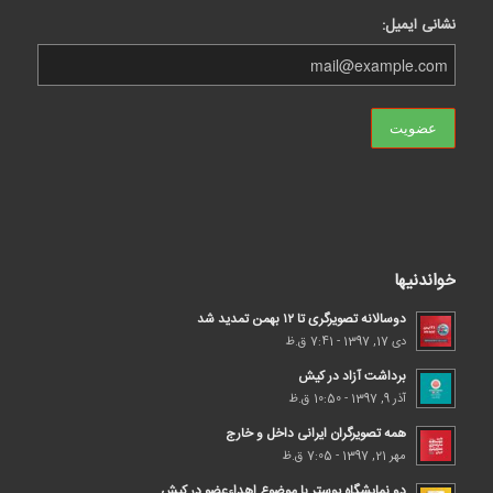
نشانی ایمیل:
خواندنیها
دوسالانه تصویرگری تا ۱۲ بهمن تمدید شد
دی 17, 1397 - 7:41 ق.ظ
برداشت آزاد در کیش
آذر 9, 1397 - 10:50 ق.ظ
همه تصویرگران ایرانی داخل و خارج
مهر 21, 1397 - 7:05 ق.ظ
دو نمایشگاه پوستر با موضوع اهداء‌عضو در کیش