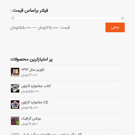
فیلتر براساس قیمت :
قيمت:
25,000تومان
—
55,000تومان
صافی
پر امتیازترین محصولات
تقویم سال ۱۳۹۴
14,000
تومان
کتاب جشنواره کارتون
55,000
تومان
CD جشنواره کارتون
25,000
تومان
موشن گرافیک
16,500
تومان
آثار برگزیده اولین دوسالانه تصویرگری کیش