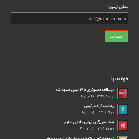
نشانی ایمیل:
خواندنیها
دوسالانه تصویرگری تا ۱۲ بهمن تمدید شد
دی 17, 1397 - 7:41 ق.ظ
برداشت آزاد در کیش
آذر 9, 1397 - 10:50 ق.ظ
همه تصویرگران ایرانی داخل و خارج
مهر 21, 1397 - 7:05 ق.ظ
دو نمایشگاه پوستر با موضوع اهداء‌عضو در کیش