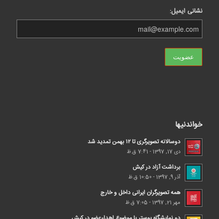
نشانی ایمیل:
خواندنیها
دوسالانه تصویرگری تا ۱۲ بهمن تمدید شد
دی 17, 1397 - 7:41 ق.ظ
برداشت آزاد در کیش
آذر 9, 1397 - 10:50 ق.ظ
همه تصویرگران ایرانی داخل و خارج
مهر 21, 1397 - 7:05 ق.ظ
دو نمایشگاه پوستر با موضوع اهداء‌عضو در کیش