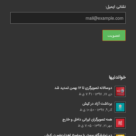
نشانی ایمیل:
خواندنیها
دوسالانه تصویرگری تا ۱۲ بهمن تمدید شد
دی 17, 1397 - 7:41 ق.ظ
برداشت آزاد در کیش
آذر 9, 1397 - 10:50 ق.ظ
همه تصویرگران ایرانی داخل و خارج
مهر 21, 1397 - 7:05 ق.ظ
دو نمایشگاه پوستر با موضوع اهداء‌عضو در کیش