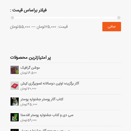
فیلتر براساس قیمت :
قيمت:
25,000تومان
—
55,000تومان
صافی
پر امتیازترین محصولات
موشن گرافیک
16,500
تومان
آثار برگزیده اولین دوسالانه تصویرگری کیش
70,000
تومان
کتاب آثار پوستر جشنواره پوستر
45,000
تومان
سی دی و کتاب جشنواره پوستر افدستا
59,000
تومان
سی دی مجموعه آثار جشنواره پوستر