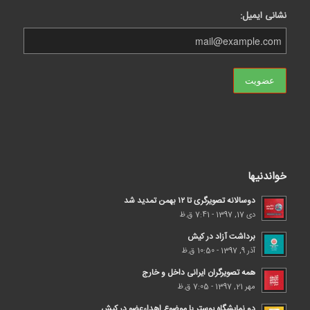
نشانی ایمیل:
خواندنیها
دوسالانه تصویرگری تا ۱۲ بهمن تمدید شد
دی 17, 1397 - 7:41 ق.ظ
برداشت آزاد در کیش
آذر 9, 1397 - 10:50 ق.ظ
همه تصویرگران ایرانی داخل و خارج
مهر 21, 1397 - 7:05 ق.ظ
دو نمایشگاه پوستر با موضوع اهداء‌عضو در کیش