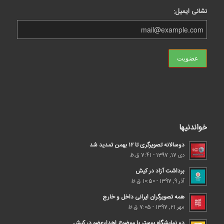
نشانی ایمیل:
خواندنیها
دوسالانه تصویرگری تا ۱۲ بهمن تمدید شد
دی 17, 1397 - 7:41 ق.ظ
برداشت آزاد در کیش
آذر 9, 1397 - 10:50 ق.ظ
همه تصویرگران ایرانی داخل و خارج
مهر 21, 1397 - 7:05 ق.ظ
دو نمایشگاه پوستر با موضوع اهداء‌عضو در کیش