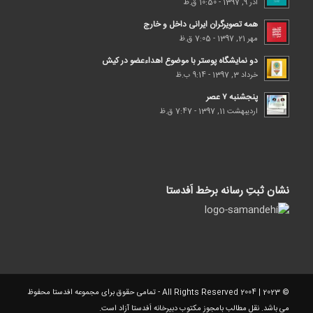
آذر 9, 1397 - 10:50 ق.ظ
همه تصویرگران ایرانی داخل و خارج
مهر 21, 1397 - 7:05 ق.ظ
دو نمایشگاه پوستر با موضوع اهداء‌عضو در کیش
خرداد 3, 1397 - 9:14 ب.ظ
پنجشنبه ۷ عصر
اردیبهشت 11, 1397 - 7:47 ق.ظ
نشان ثبتِ رسانه برخط اَفدستا
© 2023 | 2004 All Rights Reserved - تمامی حقوق برای مجموعه افدستا محفوظ
می باشد. نقل مطالب بامجوز مکتوب دبیرخانه اَفدستا آزاد است.