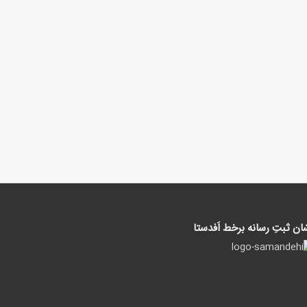
ان ثبتِ رسانه برخط اَفدستا