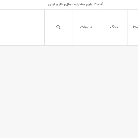
اَفدِستا اولین جشنواره مجازی هنری ایران
تا
بلاگ
تبلیغات