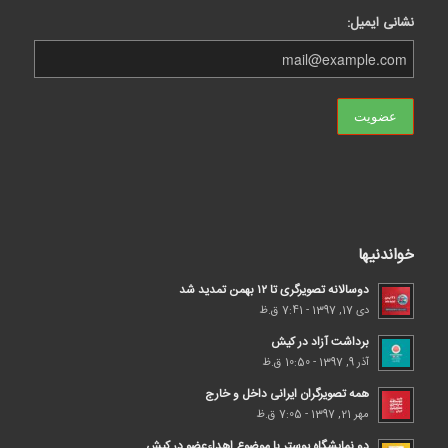
نشانی ایمیل:
خواندنیها
دوسالانه تصویرگری تا ۱۲ بهمن تمدید شد
دی 17, 1397 - 7:41 ق.ظ
برداشت آزاد در کیش
آذر 9, 1397 - 10:50 ق.ظ
همه تصویرگران ایرانی داخل و خارج
مهر 21, 1397 - 7:05 ق.ظ
دو نمایشگاه پوستر با موضوع اهداء‌عضو در کیش