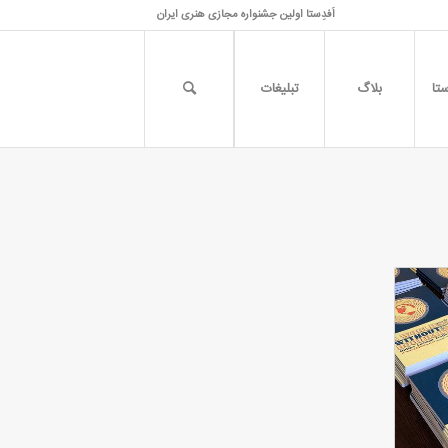
اَفدِستا اولین جشنواره مجازی هنری ایران
تا
بلاگ
تبلیغات