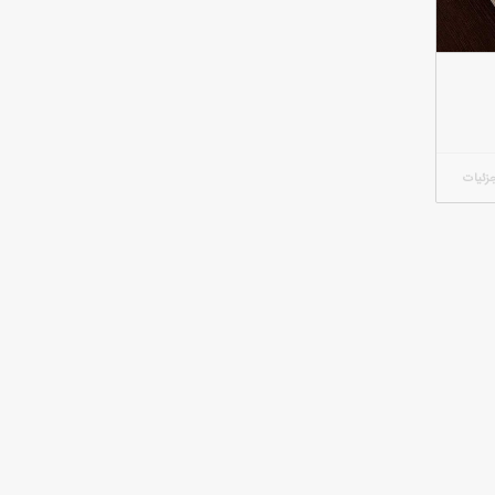
زئیات