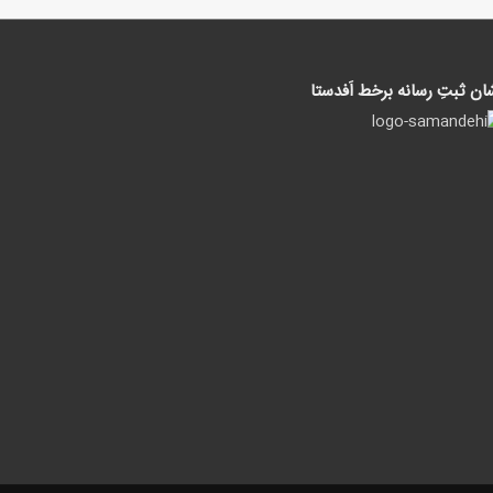
ان ثبتِ رسانه برخط اَفدستا