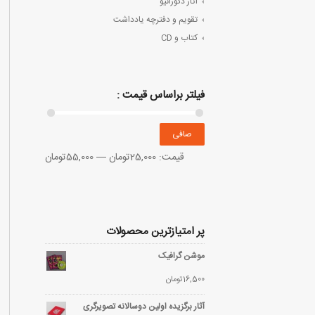
آثار دکوراتیو
تقویم و دفترچه یادداشت
کتاب و CD
فیلتر براساس قیمت :
صافی
قيمت:
25,000تومان
—
55,000تومان
پر امتیازترین محصولات
موشن گرافیک
16,500
تومان
آثار برگزیده اولین دوسالانه تصویرگری