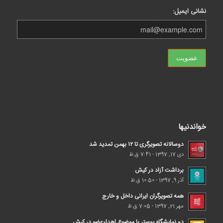
نشانی ایمیل:
خواندنیها
دوسالانه تصویرگری تا ۱۲ بهمن تمدید شد
دی 17, 1397 - 7:41 ق.ظ
برداشت آزاد در کیش
آذر 9, 1397 - 10:50 ق.ظ
همه تصویرگران ایرانی داخل و خارج
مهر 21, 1397 - 7:05 ق.ظ
دو نمایشگاه پوستر با موضوع اهداء‌عضو در کیش