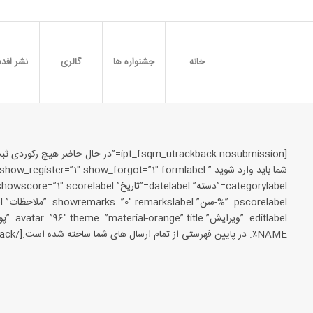
خانه
جشنواره ها
گالری
نشر افدس
NAME٪. در پایین فهرستی از تمام ارسال های شما ساخته شده است.[/ipt_fsqm_utrackback]