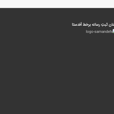
ان ثبتِ رسانه برخط اَفدستا