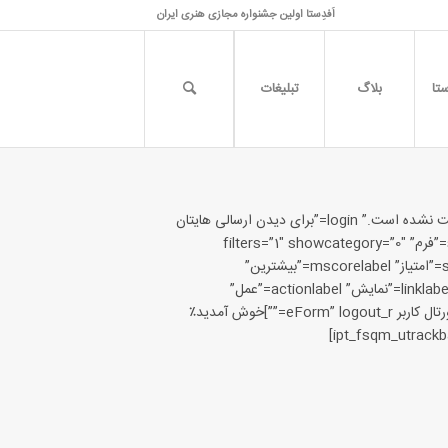
اَفدِستا اولین جشنواره مجازی هنری ایران
تا
بلاگ
تبلیغات
[ipt_fsqm_utrackback nosubmission=”در حال حاضر هیچ رکوردی ثبت نشده است.” login=”برای دیدن ارسالی هایتان
شما باید وارد شوید.” show_register=”1″ show_forgot=”1″ formlabel=”فرم” filters=”1″ showcategory=”0″
categorylabel=”دسته” datelabel=”تاریخ” showscore=”1″ scorelabel=”امتیاز” mscorelabel=”بیشترین”
pscorelabel=”%-سن” showremarks=”0″ remarkslabel=”ملاحظات” linklabel=”نمایش” actionlabel=”عمل”
editlabel=”ویرایش” avatar=”96″ theme=”material-orange” title=”پورتال کاربر eForm” logout_r=””]خوش آمدید٪