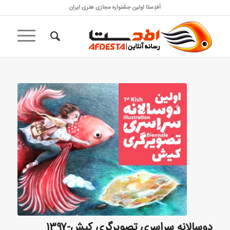
اَفدِستا اولین جشنواره مجازی هنری ایران
دوسالانه سراسری تصویرگری کیش-۱۳۹۷