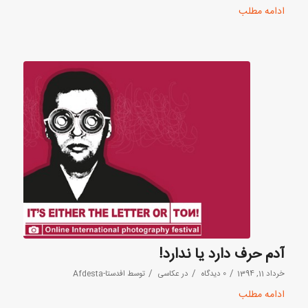
ادامه مطلب
آدم حرف دارد یا ندارد!
/
/
/
خرداد 11, 1394
0 دیدگاه
در
عکاسی
توسط
افدستا-Afdesta
ادامه مطلب